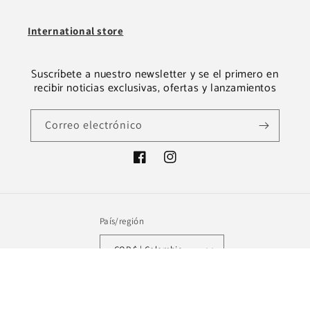
International store
Suscríbete a nuestro newsletter y se el primero en
recibir noticias exclusivas, ofertas y lanzamientos
Correo electrónico
Facebook
Instagram
País/región
COP $ | Colombia
Formas
© 2026,
Isidora Malva Colombia
Tecnología de Shopify
de